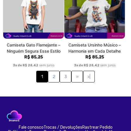
Camiseta Gato Flamejante –
Camiseta Ursinho Músico –
Ninguém Segura Esse Estilo
Harmonia em Cada Detalhe
R$ 85,25
R$ 85,25
3x de R$ 28,42
sem juros
3x de R$ 28,42
sem juros
1
2
3
»
>|
Fale conosco
Trocas / Devoluções
Rastrear Pedido