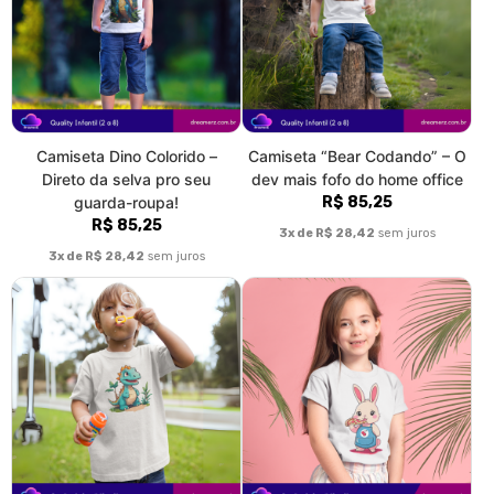
Camiseta Dino Colorido –
Camiseta “Bear Codando” – O
Direto da selva pro seu
dev mais fofo do home office
guarda-roupa!
R$ 85,25
R$ 85,25
3x de R$ 28,42
sem juros
3x de R$ 28,42
sem juros
Camiseta “Roo Fighter” –
Camiseta Coelhinho Pizza
Atitude selvagem nas ruas
Lover – A Fofura que Ama
R$ 85,25
Fast Food!
R$ 85,25