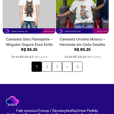
Camiseta Gato Flamejante –
Camiseta Ursinho Músico –
Ninguém Segura Esse Estilo
Harmonia em Cada Detalhe
R$ 85,25
R$ 85,25
3x de R$ 28,42
sem juros
3x de R$ 28,42
sem juros
1
2
3
»
>|
Fale conosco
Trocas / Devoluções
Rastrear Pedido
Política de Troca e Devolução
Denuncie o Uso Ilegal de Marcas
Sobre nós